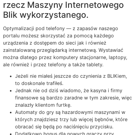
rzecz Maszyny Internetowego
Blik wykorzystanego.
Optymalizacji pod telefony — z zapasów naszego
portalu możesz skorzystać za pomocą każdego
urządzenia z dostępem do sieci jak i również
zainstalowaną przeglądarką internetową. Wystawiać
można dlatego przez komputery stacjonarne, laptopy,
ale również i przez telefony a także tablety.
Jeżeli nie miałeś jeszcze do czynienia z BLIKiem,
to doskonale trafiłeś.
Jednak nie od dziś wiadomo, że kasyna i firmy
finansowe są bardzo zaradne w tym zakresie, więc
znalazły klientom furtkę.
Automaty do gry są hazardowymi maszynami w
których znajdziesz trzy lub więcej bębnów, które
obracać się będą po naciśnięciu przycisku.
Dodatkowo bonus dla nowych graczy przy