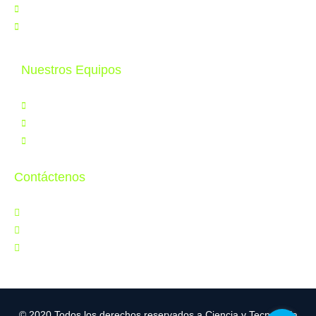
Noticias
Contáctenos
Nuestros Equipos
Productos
Servicios
Tele Educación
Contáctenos
Jr. Orbegoso 641, Breña
997 286 502
ventas@cytperu.com
© 2020 Todos los derechos reservados a Ciencia y Tecnología