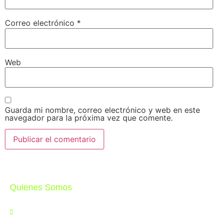
Correo electrónico
*
Web
Guarda mi nombre, correo electrónico y web en este
navegador para la próxima vez que comente.
Quienes Somos
Nosotros