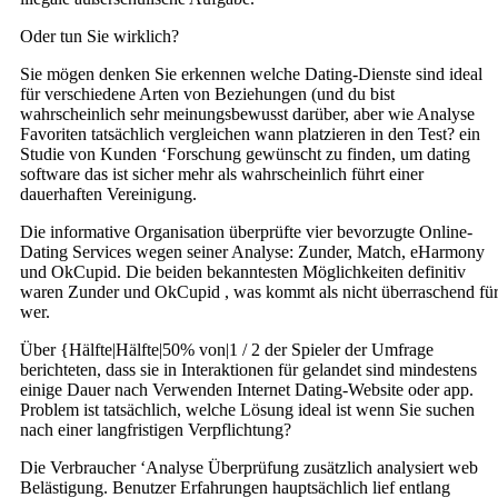
Oder tun Sie wirklich?
Sie mögen denken Sie erkennen welche Dating-Dienste sind ideal
für verschiedene Arten von Beziehungen (und du bist
wahrscheinlich sehr meinungsbewusst darüber, aber wie Analyse
Favoriten tatsächlich vergleichen wann platzieren in den Test? ein
Studie von Kunden ‘Forschung gewünscht zu finden, um dating
software das ist sicher mehr als wahrscheinlich führt einer
dauerhaften Vereinigung.
Die informative Organisation überprüfte vier bevorzugte Online-
Dating Services wegen seiner Analyse: Zunder, Match, eHarmony
und OkCupid. Die beiden bekanntesten Möglichkeiten definitiv
waren Zunder und OkCupid , was kommt als nicht überraschend fü
wer.
Über {Hälfte|Hälfte|50% von|1 / 2 der Spieler der Umfrage
berichteten, dass sie in Interaktionen für gelandet sind mindestens
einige Dauer nach Verwenden Internet Dating-Website oder app.
Problem ist tatsächlich, welche Lösung ideal ist wenn Sie suchen
nach einer langfristigen Verpflichtung?
Die Verbraucher ‘Analyse Überprüfung zusätzlich analysiert web
Belästigung. Benutzer Erfahrungen hauptsächlich lief entlang