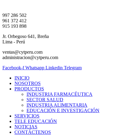
Ir
al
997 286 502
contenido
961 372 412
915 193 898
Jr. Orbegoso 641, Breña
Lima - Perú
ventas@cytperu.com
administracion@cytperu.com
Facebook-f
Whatsapp
Linkedin
Telegram
INICIO
NOSOTROS
PRODUCTOS
INDUSTRIA FARMACÉUTICA
SECTOR SALUD
INDUSTRIA ALIMENTARIA
EDUCACIÓN E INVESTIGACIÓN
SERVICIOS
TELE EDUCACIÓN
NOTICIAS
CONTÁCTENOS